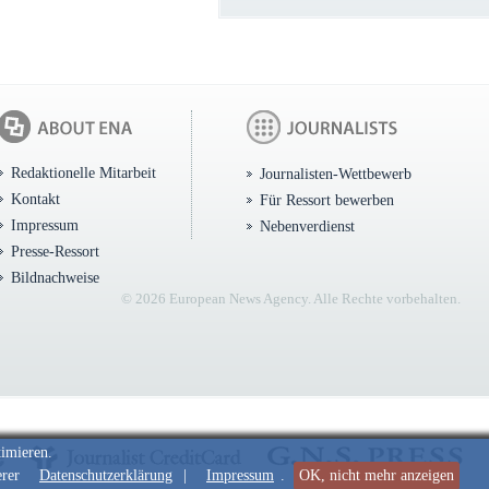
Redaktionelle Mitarbeit
Journalisten-Wettbewerb
Kontakt
Für Ressort bewerben
Impressum
Nebenverdienst
Presse-Ressort
Bildnachweise
© 2026 European News Agency. Alle Rechte vorbehalten.
timieren.
erer
Datenschutzerklärung
|
Impressum
.
OK, nicht mehr anzeigen