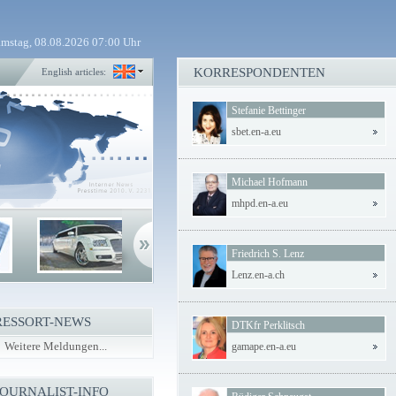
mstag, 08.08.2026 07:00 Uhr
KORRESPONDENTEN
English articles:
Stefanie Bettinger
sbet.en-a.eu
Michael Hofmann
mhpd.en-a.eu
Friedrich S. Lenz
Lenz.en-a.ch
RESSORT-NEWS
DTKfr Perklitsch
Weitere Meldungen...
gamape.en-a.eu
JOURNALIST-INFO