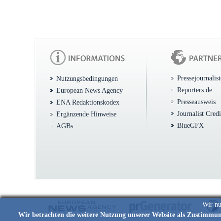
Pressejournalis
Nutzungsbedingungen
Reporters.de
European News Agency
Presseausweis
ENA Redaktionskodex
Journalist Cred
Ergänzende Hinweise
BlueGFX
AGBs
Wir nu
Wir betrachten die weitere Nutzung unserer Website als Zustimmu