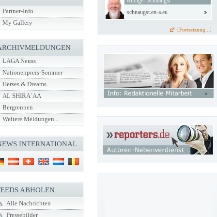
Rüdiger Schnaugst
Partner-Info
schnaugst.en-a.eu
My Gallery
[Fortsetzung...]
ARCHIVMELDUNGEN
LAGA Neuss
Nationenpreis-Sommer
Herses & Dreams
AL SHIRA`AA
Bergrennen
Weitere Meldungen...
NEWS INTERNATIONAL
FEEDS ABHOLEN
Alle Nachrichten
Pressebilder