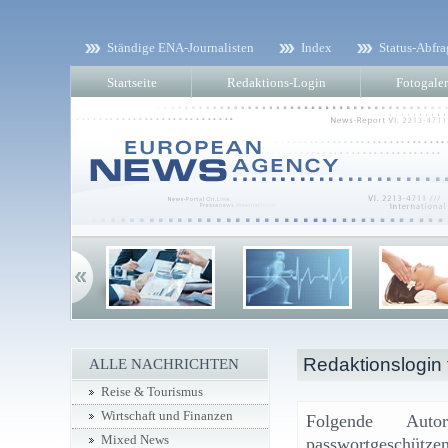
Ständige ENA-Journalisten
Index
Status-Abfra
Startseite
Redaktions-Login
Fotogaler
Redaktionslogin f
ALLE NACHRICHTEN
Reise & Tourismus
Wirtschaft und Finanzen
Folgende Aut
Mixed News
passwortgeschützen