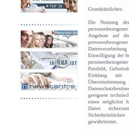
Grundsätzliches:
Die Nutzung der 
personenbezogene
Angebote auf die
personenbezoge
Datenverarbeitung
Einwilligung der b
personenbezogene
Passbild, Geburtsd
Einklang mit 
Übereinstimmu
Datenschutzbestim
geeignete technis
einen möglichst h
Daten sicherzus
Sicherheitslück
gewährleistet.