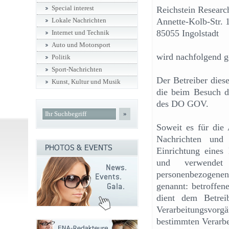
Special interest
Reichstein Researc
Annette-Kolb-Str. 
Lokale Nachrichten
85055 Ingolstadt
Internet und Technik
Auto und Motorsport
wird nachfolgend ge
Politik
Sport-Nachrichten
Der Betreiber diese
Kunst, Kultur und Musik
die beim Besuch d
des DO GOV.
»
Soweit es für die
Nachrichten und
Einrichtung eines 
und verwendet 
personenbezogene
genannt: betroffen
dient dem Betreib
Verarbeitungsvor
bestimmten Verarbe