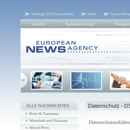
Ständige ENA-Journalisten
Index
Status-Abfra
Startseite
Redaktions-Login
Fotogaler
Datenschutz - 
ALLE NACHRICHTEN
Reise & Tourismus
Wirtschaft und Finanzen
Datenschutzerklär
Mixed News