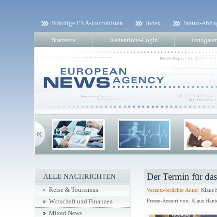
Ständige ENA-Journalisten
Index
Status-Abfra
Startseite
Redaktions-Login
Fotogaler
Der Termin für da
ALLE NACHRICHTEN
Reise & Tourismus
Verantwortlicher Autor:
Klaus 
Presse-Ressort von: Klaus Hant
Wirtschaft und Finanzen
Mixed News