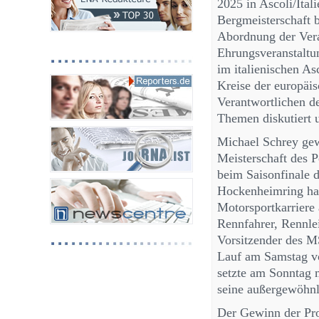
2025 in Ascoli/Ital
Bergmeisterschaft 
Abordnung der Vera
Ehrungsveranstaltun
im italienischen As
Kreise der europäis
Verantwortlichen d
Themen diskutiert 
Michael Schrey gew
Meisterschaft des 
beim Saisonfinale 
Hockenheimring hat
Motorsportkarriere 
Rennfahrer, Rennle
Vorsitzender des M
Lauf am Samstag vo
setzte am Sonntag 
seine außergewöhnl
Der Gewinn der Pro